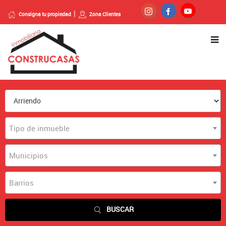
Consigna tu propiedad
Zona Clientes
Tipo de inmueble
Municipios
Barrios
BUSCAR