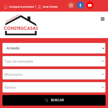
Consigna tu propiedad
Zona Clientes
Tipo de inmueble
Municipios
Barrios
BUSCAR