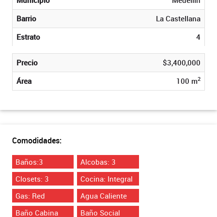
Barrio
La Castellana
Estrato
4
Precio
$3,400,000
2
Área
100 m
Comodidades:
Baños:3
Alcobas: 3
Closets: 3
Cocina: Integral
Gas: Red
Agua Caliente
Baño Cabina
Baño Social