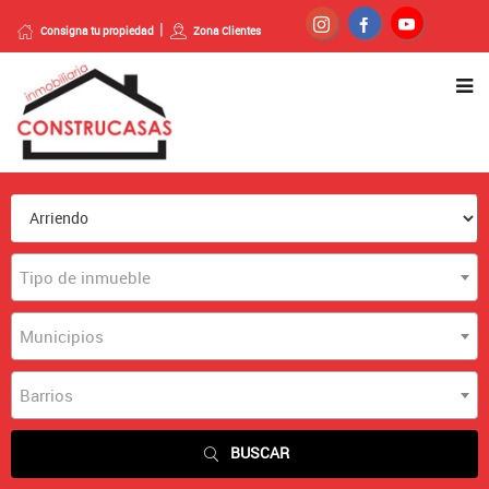
Consigna tu propiedad
Zona Clientes
Tipo de inmueble
Municipios
Barrios
BUSCAR