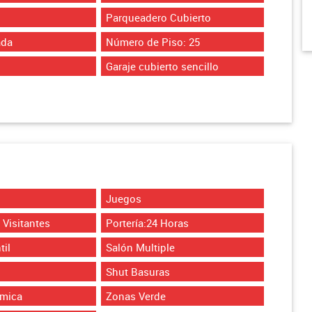
Parqueadero Cubierto
ada
Número de Piso: 25
Garaje cubierto sencillo
Juegos
Visitantes
Portería:24 Horas
til
Salón Multiple
Shut Basuras
ámica
Zonas Verde