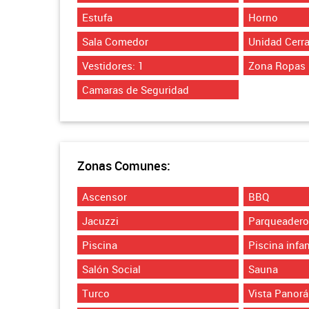
Estufa
Horno
Sala Comedor
Unidad Cerr
Vestidores: 1
Zona Ropas
Camaras de Seguridad
Zonas Comunes:
Ascensor
BBQ
Jacuzzi
Parqueadero 
Piscina
Piscina infan
Salón Social
Sauna
Turco
Vista Panor