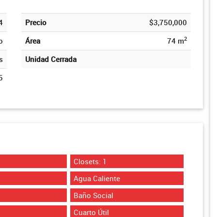
4
Precio
$3,750,000
2
o
Área
74 m
s
Unidad Cerrada
5
Closets: 1
Agua Caliente
Baño Social
Cuarto Útil