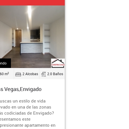
endo
2
60 m
2 Alcobas
2.0 Baños
s Vegas,Envigado
uscas un estilo de vida
evado en una de las zonas
s codiciadas de Envigado?
esentamos este
presionante apartamento en