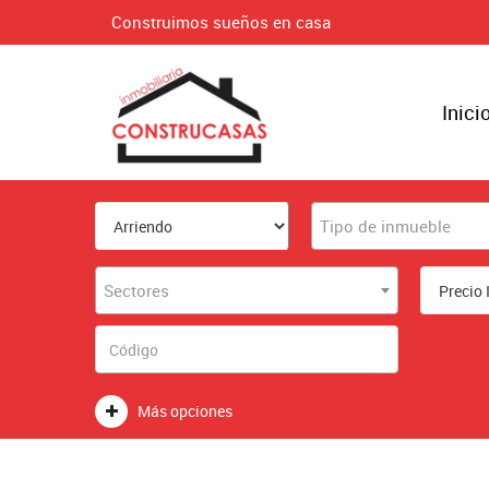
Construimos sueños en casa
Inici
Tipo de inmueble
Sectores
Más opciones