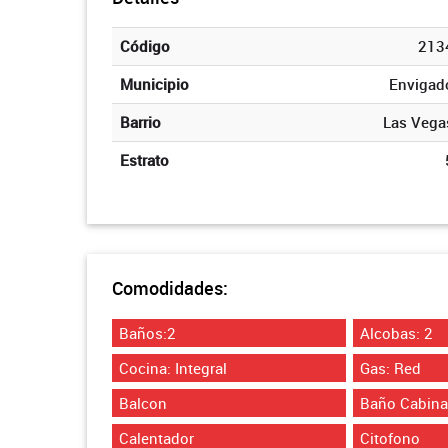
Código
213
Municipio
Envigad
Barrio
Las Vega
Estrato
Comodidades:
Baños:2
Alcobas: 2
Cocina: Integral
Gas: Red
Balcon
Baño Cabina
Calentador
Citofono