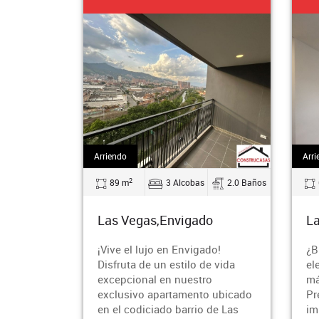
Arriendo
Arri
2
89 m
3 Alcobas
2.0 Baños
Las Vegas,Envigado
La
¡Vive el lujo en Envigado!
¿B
Disfruta de un estilo de vida
el
excepcional en nuestro
má
exclusivo apartamento ubicado
Pr
en el codiciado barrio de Las
im