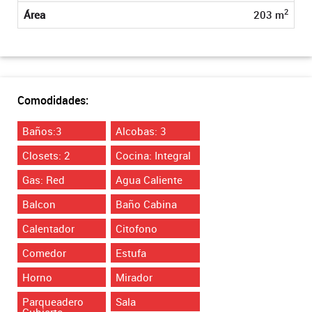
2
Área
203 m
Comodidades:
Baños:3
Alcobas: 3
Closets: 2
Cocina: Integral
Gas: Red
Agua Caliente
Balcon
Baño Cabina
Calentador
Citofono
Comedor
Estufa
Horno
Mirador
Parqueadero
Sala
Cubierto