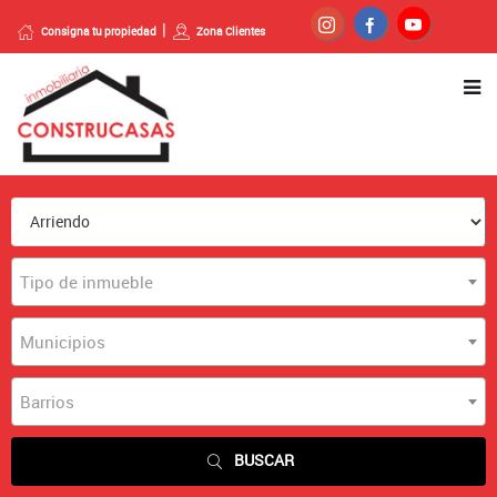
Consigna tu propiedad
Zona Clientes
Tipo de inmueble
Municipios
Barrios
BUSCAR