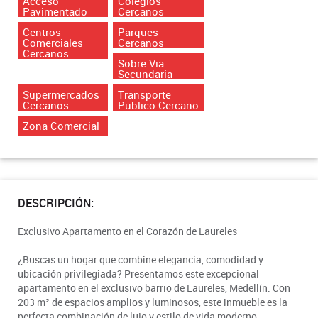
Acceso
Colegios
Pavimentado
Cercanos
Centros
Parques
Comerciales
Cercanos
Cercanos
Sobre Via
Secundaria
Supermercados
Transporte
Cercanos
Publico Cercano
Zona Comercial
DESCRIPCIÓN:
Exclusivo Apartamento en el Corazón de Laureles
¿Buscas un hogar que combine elegancia, comodidad y
ubicación privilegiada? Presentamos este excepcional
apartamento en el exclusivo barrio de Laureles, Medellín. Con
203 m² de espacios amplios y luminosos, este inmueble es la
perfecta combinación de lujo y estilo de vida moderno.