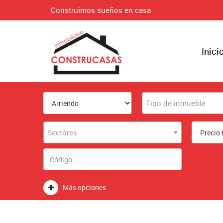
Construimos sueños en casa
Inici
Tipo de inmueble
Sectores
Más opciones