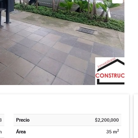
3
Precio
$2,200,000
2
n
Área
35 m