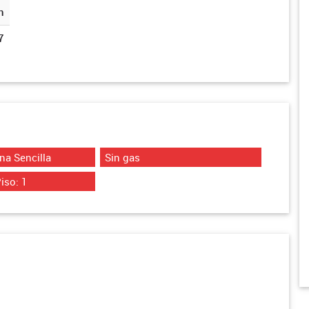
n
7
na Sencilla
Sin gas
iso: 1