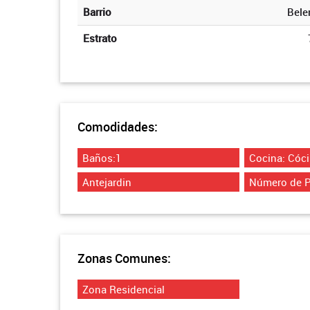
Barrio
Bele
Estrato
Comodidades:
Baños:1
Cocina: Cóci
Antejardin
Número de P
Zonas Comunes:
Zona Residencial