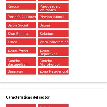
Kiosco
Parqueadero
Visitantes
Portería:24 Horas
Piscina infantil
Salón Social
Sauna
Shut Basuras
Solárium
Turco
Vista Panorámica
Zonas Verde
Zonas
Deportivas
Cancha
Cancha
BasquetBall
MicroFutbol
Gimnasio
Zona Residencial
Características del sector