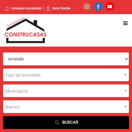
Consigna tu propiedad
Zona Clientes
Tipo de inmueble
Municipios
Barrios
BUSCAR