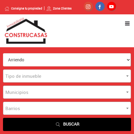
Consigna tu propiedad
Zona Clientes
Tipo de inmueble
Municipios
Barrios
BUSCAR