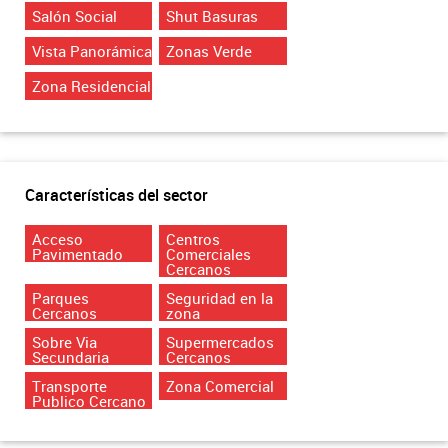
Salón Social
Shut Basuras
Vista Panorámica
Zonas Verde
Zona Residencial
Características del sector
Acceso
Centros
Pavimentado
Comerciales
Cercanos
Parques
Seguridad en la
Cercanos
zona
Sobre Via
Supermercados
Secundaria
Cercanos
Transporte
Zona Comercial
Publico Cercano