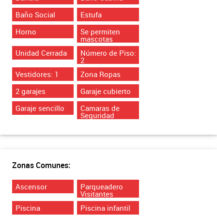
Baño Social
Estufa
Horno
Se permiten
mascotas
Unidad Cerrada
Número de Piso:
2
Vestidores: 1
Zona Ropas
2 garajes
Garaje cubierto
Garaje sencillo
Camaras de
Seguridad
Zonas Comunes:
Ascensor
Parqueadero
Visitantes
Piscina
Piscina infantil