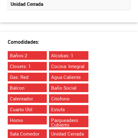
Unidad Cerrada
Comodidades:
Baños:2
Alcobas: 1
Closets: 1
Cocina: Integral
Gas: Red
Agua Caliente
Balcon
Baño Social
Calentador
Citofono
Cuarto Útil
Estufa
Horno
Parqueadero
Cubierto
Sala Comedor
Unidad Cerrada