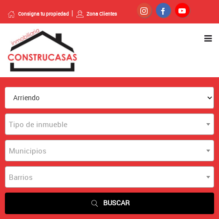
Consigna tu propiedad
Zona Clientes
Tipo de inmueble
Municipios
Barrios
BUSCAR