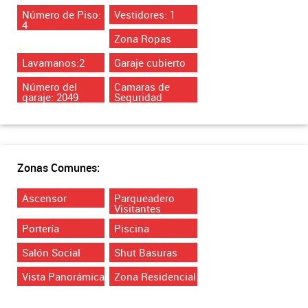
Número de Piso:
Vestidores: 1
4
Zona Ropas
Lavamanos:2
Garaje cubierto
Número del
Camaras de
garaje: 2049
Seguridad
Zonas Comunes:
Ascensor
Parqueadero
Visitantes
Portería
Piscina
Salón Social
Shut Basuras
Vista Panorámica
Zona Residencial