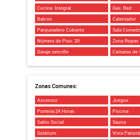
Cocina: Integral
Gas: Red
Balcon
Calentador
Parqueadero Cubierto
Sala Comedo
Número de Piso: 20
Zona Ropas
Garaje sencillo
Camaras de 
Zonas Comunes:
Ascensor
Juegos
Portería:24 Horas
Piscina
Salón Social
Sauna
Solárium
Vista Panor