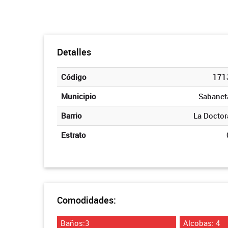
Detalles
Código
171
Municipio
Sabanet
Barrio
La Doctor
Estrato
Comodidades:
Baños:3
Alcobas: 4