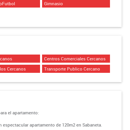
oFutbol
Gimnasio
rcanos
Centros Comerciales Cercanos
dos Cercanos
Transporte Publico Cercano
para el apartamento:
un espectacular apartamento de 120m2 en Sabaneta.