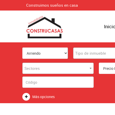
Construimos sueños en casa
Inici
Tipo de inmueble
Sectores
Más opciones