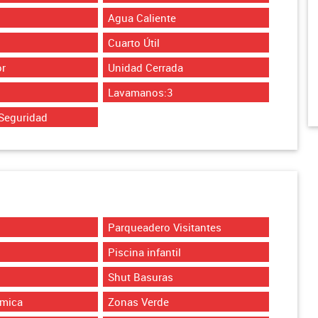
Agua Caliente
Cuarto Útil
r
Unidad Cerrada
Lavamanos:3
Seguridad
Parqueadero Visitantes
Piscina infantil
Shut Basuras
ámica
Zonas Verde