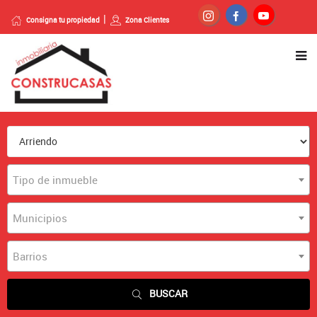
Consigna tu propiedad
Zona Clientes
Tipo de inmueble
Municipios
Barrios
BUSCAR