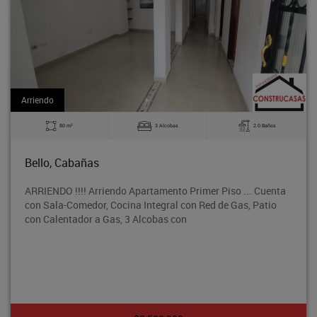
Arriendo
2
80 m
3 Alcobas
2.0 Baños
Bello, Cabañas
ARRIENDO !!!! Arriendo Apartamento Primer Piso ... Cuenta
con Sala-Comedor, Cocina Integral con Red de Gas, Patio
con Calentador a Gas, 3 Alcobas con