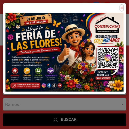
×
Consigna tu propiedad
Zona Clientes
Tipo de inmueble
Municipios
Barrios
BUSCAR