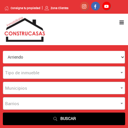
Consigna tu propiedad
Zona Clientes
Tipo de inmueble
Municipios
Barrios
BUSCAR