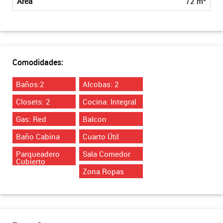
Área
72 m
Comodidades:
Baños:2
Alcobas: 2
Closets: 2
Cocina: Integral
Gas: Red
Balcon
Baño Cabina
Cuarto Útil
Parqueadero
Sala Comedor
Cubierto
Zona Ropas